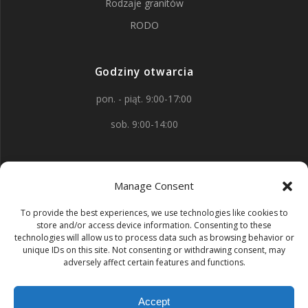
Rodzaje granitów
RODO
Godziny otwarcia
pon. - piąt. 9:00-17:00
sob. 9:00-14:00
Kontakt
Manage Consent
aleja Wojska Polskiego 88
To provide the best experiences, we use technologies like cookies to
58-150 Strzegom
store and/or access device information. Consenting to these
technologies will allow us to process data such as browsing behavior or
+48 603 669 609
unique IDs on this site. Not consenting or withdrawing consent, may
adversely affect certain features and functions.
kontakt@zak-kamieniarstwo.pl
Accept