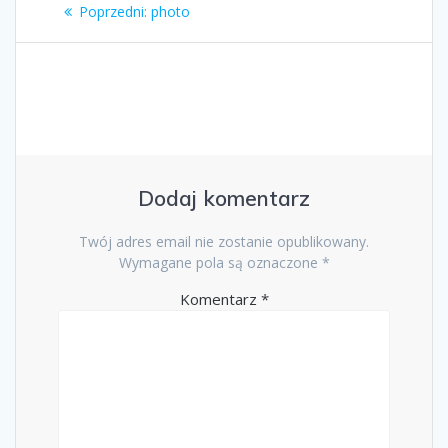
Nawigacja
Poprzedni
Poprzedni:
photo
wpisu
wpis:
Dodaj komentarz
Twój adres email nie zostanie opublikowany.
Wymagane pola są oznaczone
*
Komentarz
*