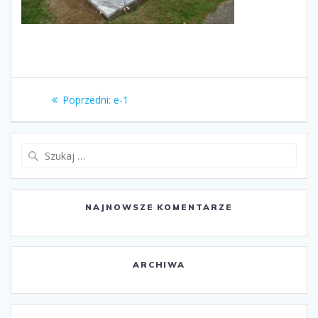
Nawigacja
Poprzedni
Poprzedni:
e-1
wpisu
wpis:
Szukaj:
NAJNOWSZE KOMENTARZE
ARCHIWA