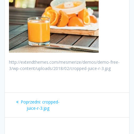
http://extendthemes.com/mesmerize/demos/demo-free-
3/wp-content/uploads/2018/02/cropped-juice-r-3.jpg
Nawigacja
Poprzedni
Poprzedni:
cropped-
wpisu
wpis:
juice-r-3.jpg