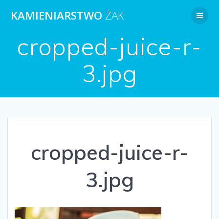
Przejdź
KAMIENIARSTWO
ŻAK
do
treści
cropped-juice-r-
3.jpg
cropped-juice-r-
3.jpg