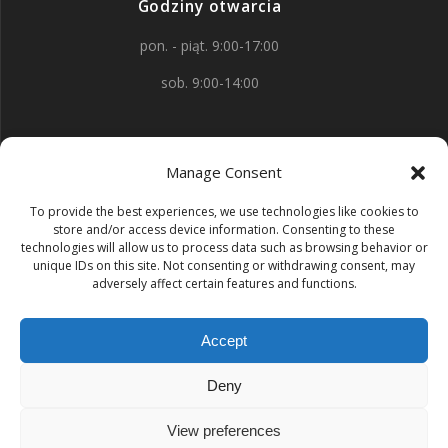
Godziny otwarcia
pon. - piąt. 9:00-17:00
sob. 9:00-14:00
Kontakt
Manage Consent
aleja Wojska Polskiego 88
To provide the best experiences, we use technologies like cookies to
58-150 Strzegom
store and/or access device information. Consenting to these
technologies will allow us to process data such as browsing behavior or
+48 603 669 609
unique IDs on this site. Not consenting or withdrawing consent, may
adversely affect certain features and functions.
kontakt@zak-kamieniarstwo.pl
Accept
Kamieniarstwo Żak
Deny
View preferences
© 2026 Kamieniarstwo Żak. Zbudowano przy użyciu