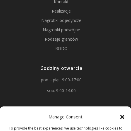
Kontakt
Realizacje
Nagrobki pojedyncze
Nagrobki podwójne
Rodzaje granitów
RODO
Godziny otwarcia
pon. - piąt. 9:00-17:00
sob. 9:00-14:00
Kontakt
Manage Consent
aleja Wojska Polskiego 88
To provide the best experiences, we use technologies like cookies to
58-150 Strzegom