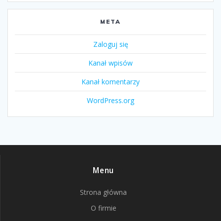
META
Zaloguj się
Kanał wpisów
Kanał komentarzy
WordPress.org
Menu
Strona główna
O firmie