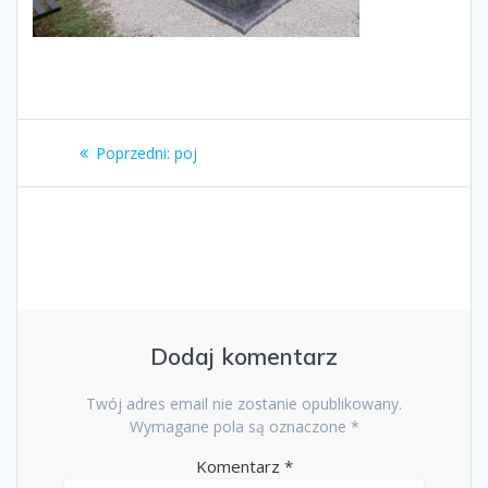
Nawigacja
Poprzedni
Poprzedni:
poj
wpisu
wpis:
Dodaj komentarz
Twój adres email nie zostanie opublikowany.
Wymagane pola są oznaczone
*
Komentarz
*