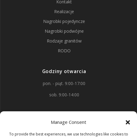
Kontakt
Realizacje
Nagrobki pojedyncze
Nagrobki podwójne
Rodzaje granitów
RODO
Godziny otwarcia
pon. - piąt. 9:00-17:00
sob. 9:00-14:00
Kontakt
Manage Consent
aleja Wojska Polskiego 88
To provide the best experiences, we use technologies like cookies to
58-150 Strzegom