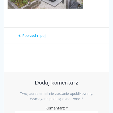
Nawigacja
Poprzedni
Poprzedni:
poj
wpisu
wpis:
Dodaj komentarz
Twój adres email nie zostanie opublikowany.
Wymagane pola są oznaczone
*
Komentarz
*