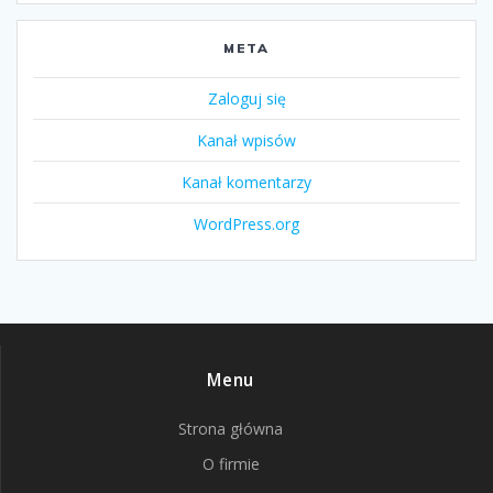
META
Zaloguj się
Kanał wpisów
Kanał komentarzy
WordPress.org
Menu
Strona główna
O firmie