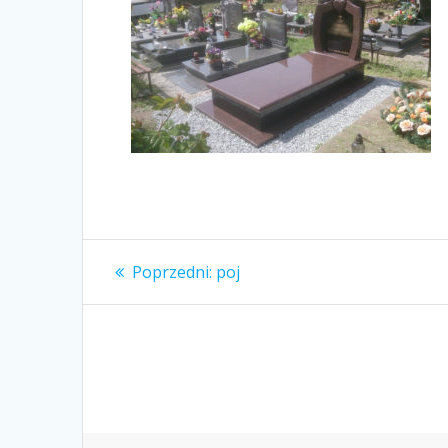
Nawigacja
Poprzedni
Poprzedni:
poj
wpis:
wpisu