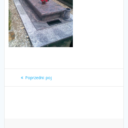
Nawigacja
Poprzedni
Poprzedni:
poj
wpisu
wpis: