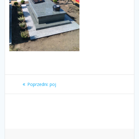
Nawigacja
Poprzedni
Poprzedni:
poj
wpisu
wpis: