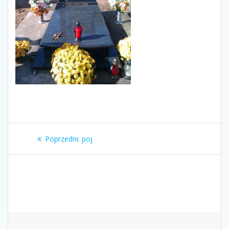
Nawigacja
Poprzedni
Poprzedni:
poj
wpisu
wpis: