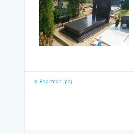
Nawigacja
Poprzedni
Poprzedni:
poj
wpis:
wpisu