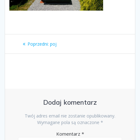
Nawigacja
Poprzedni
Poprzedni:
poj
wpisu
wpis:
Dodaj komentarz
Twój adres email nie zostanie opublikowany.
Wymagane pola są oznaczone
*
Komentarz
*