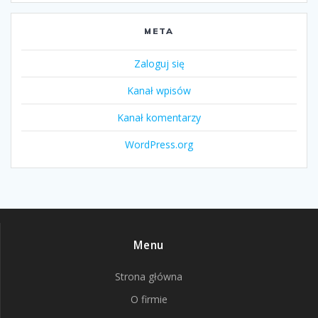
META
Zaloguj się
Kanał wpisów
Kanał komentarzy
WordPress.org
Menu
Strona główna
O firmie