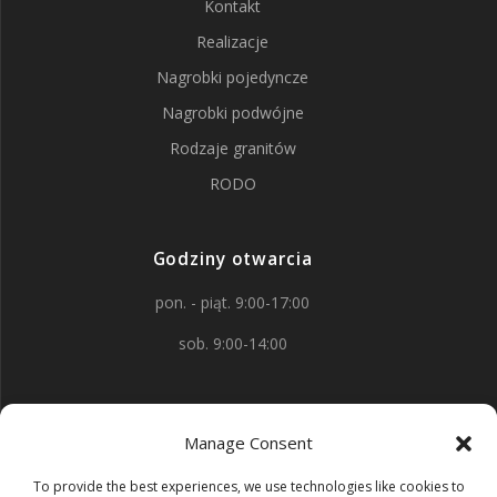
Kontakt
Realizacje
Nagrobki pojedyncze
Nagrobki podwójne
Rodzaje granitów
RODO
Godziny otwarcia
pon. - piąt. 9:00-17:00
sob. 9:00-14:00
Kontakt
Manage Consent
aleja Wojska Polskiego 88
To provide the best experiences, we use technologies like cookies to
58-150 Strzegom