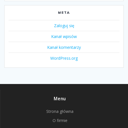
META
Zaloguj się
Kanał wpisów
Kanał komentarzy
WordPress.org
Menu
Strona główna
O firmie