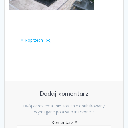
Nawigacja
Poprzedni
Poprzedni:
poj
wpisu
wpis:
Dodaj komentarz
Twój adres email nie zostanie opublikowany.
Wymagane pola są oznaczone
*
Komentarz
*