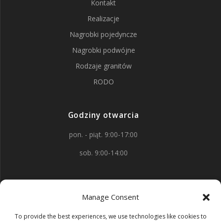
Kontakt
Realizacje
Nagrobki pojedyncze
Nagrobki podwójne
Rodzaje granitów
RODO
Godziny otwarcia
pon. - piąt. 9:00-17:00
sob. 9:00-14:00
Kontakt
Manage Consent
aleja Wojska Polskiego 88
To provide the best experiences, we use technologies like cookies to
58-150 Strzegom