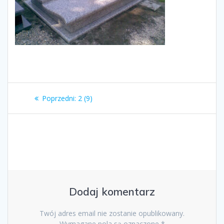
Nawigacja
Poprzedni
Poprzedni:
2 (9)
wpisu
wpis:
Dodaj komentarz
Twój adres email nie zostanie opublikowany.
Wymagane pola są oznaczone
*