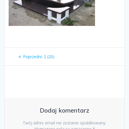
Nawigacja
Poprzedni
Poprzedni:
2 (20)
wpisu
wpis:
Dodaj komentarz
Twój adres email nie zostanie opublikowany.
Wymagane pola są oznaczone
*