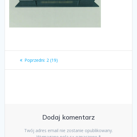
Nawigacja
Poprzedni
Poprzedni:
2 (19)
wpisu
wpis:
Dodaj komentarz
Twój adres email nie zostanie opublikowany.
Wymagane pola są oznaczone
*