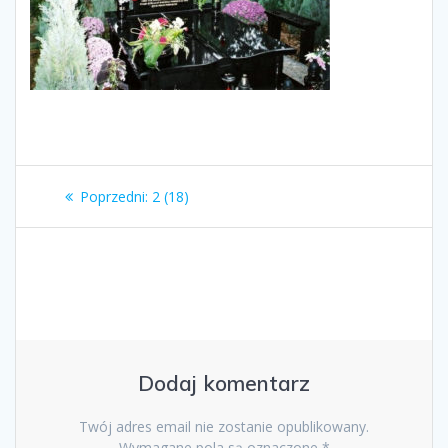
Nawigacja
Poprzedni
Poprzedni:
2 (18)
wpisu
wpis:
Dodaj komentarz
Twój adres email nie zostanie opublikowany.
Wymagane pola są oznaczone
*