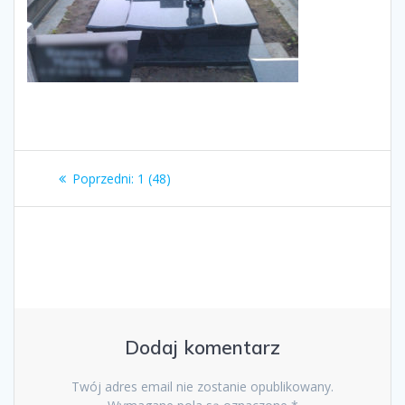
Nawigacja
Poprzedni
Poprzedni:
1 (48)
wpisu
wpis:
Dodaj komentarz
Twój adres email nie zostanie opublikowany.