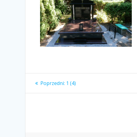
Nawigacja
Poprzedni
Poprzedni:
1 (4)
wpis:
wpisu