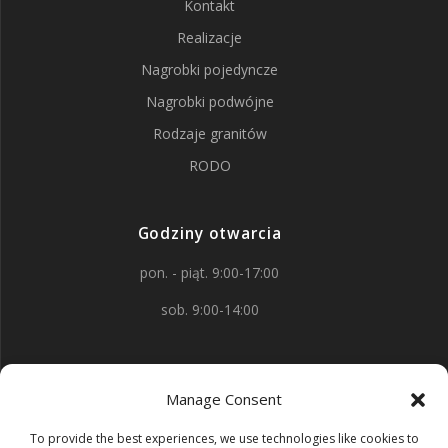
Kontakt
Realizacje
Nagrobki pojedyncze
Nagrobki podwójne
Rodzaje granitów
RODO
Godziny otwarcia
pon. - piąt. 9:00-17:00
sob. 9:00-14:00
Kontakt
Manage Consent
aleja Wojska Polskiego 88
To provide the best experiences, we use technologies like cookies to
58-150 Strzegom