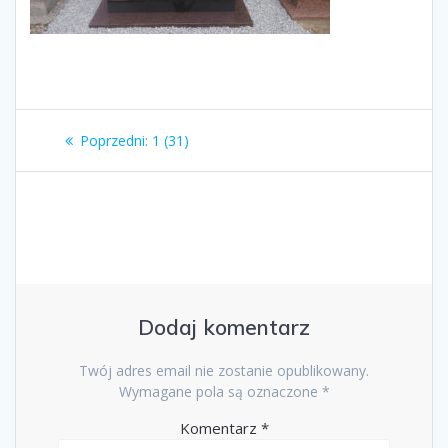
Nawigacja
Poprzedni
Poprzedni:
1 (31)
wpisu
wpis:
Dodaj komentarz
Twój adres email nie zostanie opublikowany.
Wymagane pola są oznaczone
*
Komentarz
*