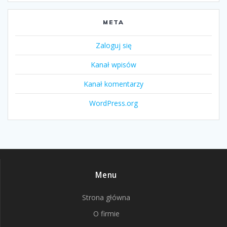
META
Zaloguj się
Kanał wpisów
Kanał komentarzy
WordPress.org
Menu
Strona główna
O firmie