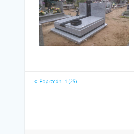
Nawigacja
Poprzedni
Poprzedni:
1 (25)
wpis:
wpisu