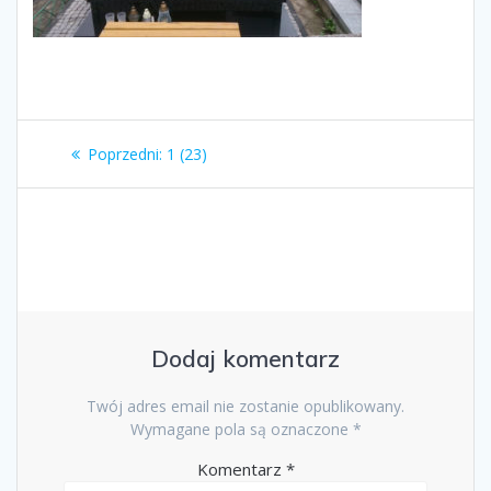
Nawigacja
Poprzedni
Poprzedni:
1 (23)
wpisu
wpis:
Dodaj komentarz
Twój adres email nie zostanie opublikowany.
Wymagane pola są oznaczone
*
Komentarz
*