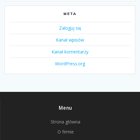
META
Zaloguj się
Kanał wpisów
Kanał komentarzy
WordPress.org
Menu
Strona główna
O firmie