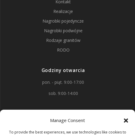
Kontakt
Realizacje
Nagrobki pojedyncze
Nagrobki podwójne
Rodzaje granitów
RODO
Godziny otwarcia
pon. - piąt. 9:00-17:00
sob. 9:00-14:00
Kontakt
Manage Consent
aleja Wojska Polskiego 88
To provide the best experiences, we use technologies like cookies to
58-150 Strzegom